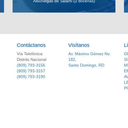
Albóndigas de Salami (2 docenas)
VER RECETA
Contáctanos
Visítanos
L
Vía Telefónica:
Av. Máximo Gómez No.
G
Distrito Nacional
182,
S
(809) 793-3156
Santo Domingo, RD
M
(809) 793-3157
E
(809) 793-3190
A
L
P