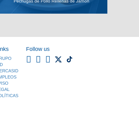
Pechugas de Pollo Rellenas de Jamón
VER RECETA
inks
Follow us
RUPO
ID
ERCASID
MPLEOS
VISO
EGAL
OLÍTICAS