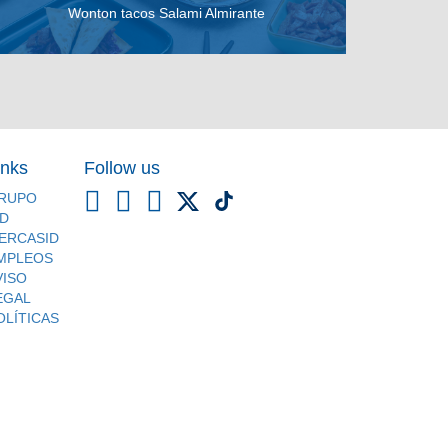
Wonton tacos Salami Almirante
VER RECETA
inks
Follow us
RUPO
ID
ERCASID
MPLEOS
VISO
EGAL
OLÍTICAS