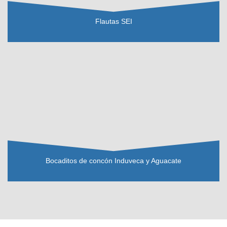
Flautas SEI
VER RECETA
Bocaditos de concón Induveca y Aguacate
VER RECETA