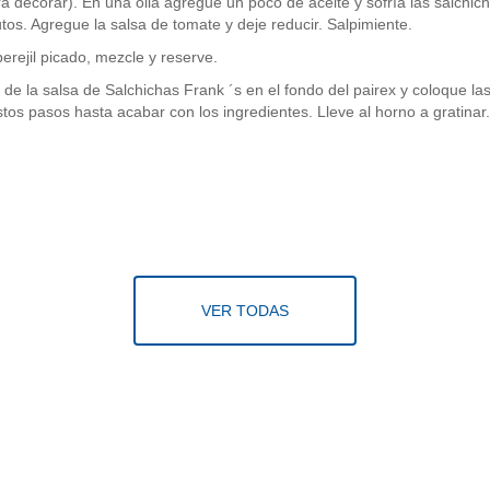
 decorar). En una olla agregue un poco de aceite y sofría las salchicha
os. Agregue la salsa de tomate y deje reducir. Salpimiente.
rejil picado, mezcle y reserve.
de la salsa de Salchichas Frank ´s en el fondo del pairex y coloque l
stos pasos hasta acabar con los ingredientes. Lleve al horno a gratinar
VER TODAS