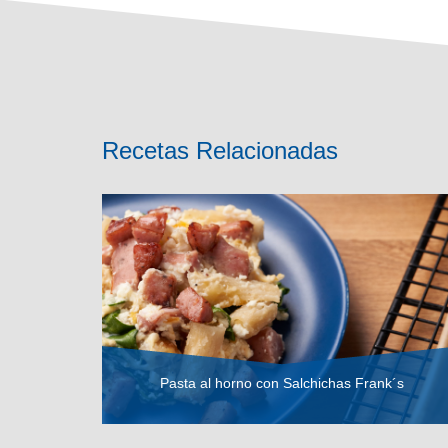
Recetas Relacionadas
Pasta al horno con Salchichas Frank´s
VER RECETA