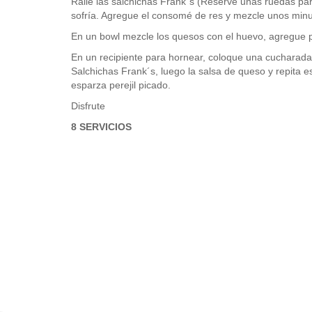
Ralle las salchichas Frank´s (Reserve unas ruedas para
sofría. Agregue el consomé de res y mezcle unos minut
En un bowl mezcle los quesos con el huevo, agregue pe
En un recipiente para hornear, coloque una cucharada 
Salchichas Frank´s, luego la salsa de queso y repita e
esparza perejil picado.
Disfrute
8 SERVICIOS