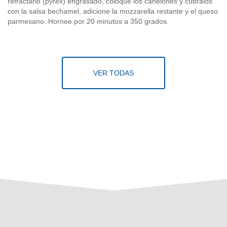
refractario (pyrex) engrasado, coloque los canelones y cúbralos
con la salsa bechamel, adicione la mozzarella restante y el queso
parmesano. Hornee por 20 minutos a 350 grados.
VER TODAS