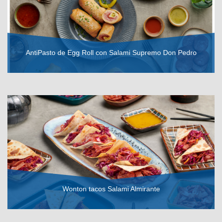
AntiPasto de Egg Roll con Salami Supremo Don Pedro
VER RECETA
Wonton tacos Salami Almirante
VER RECETA