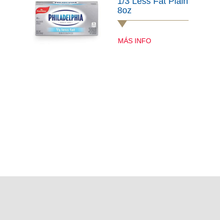
1/3 Less Fat Plain
8oz
MÁS INFO