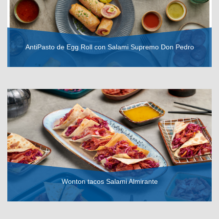
AntiPasto de Egg Roll con Salami Supremo Don Pedro
VER RECETA
Wonton tacos Salami Almirante
VER RECETA