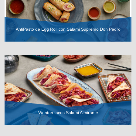
AntiPasto de Egg Roll con Salami Supremo Don Pedro
VER RECETA
Wonton tacos Salami Almirante
VER RECETA