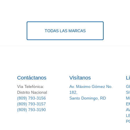
TODAS LAS MARCAS
Contáctanos
Visítanos
L
Vía Telefónica:
Av. Máximo Gómez No.
G
Distrito Nacional
182,
S
(809) 793-3156
Santo Domingo, RD
M
(809) 793-3157
E
(809) 793-3190
A
L
P