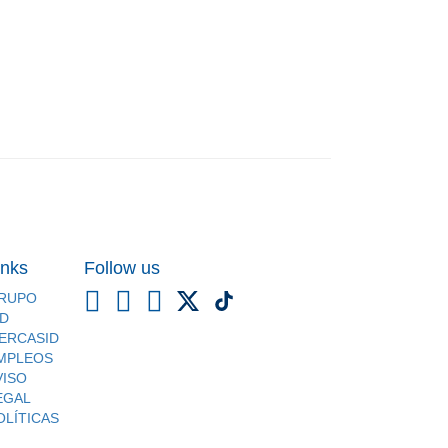
inks
Follow us
RUPO
ID
ERCASID
MPLEOS
VISO
EGAL
OLÍTICAS